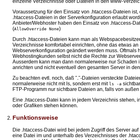
einzelne Verzeichnisse oder Dateien in den www-Verzeic
Voraussetzung für den Einsatz von .htaccess-Dateien ist,
.htaccess-Dateien in der Serverkonfiguration erlaubt wor
Anbieter/Webhoster haben den Einsatz von .htaccess-Dat
(
)
AllowOverride None
Durch .htaccess-Dateien kann man als Webspacebesitzer
Verzeichnisse komfortabel einrichten, ohne das etwas an
Webserverkonfiguration geändert werden muss. Oftmals 
Webhostingkunden selbst nicht die Rechte zur Webserver
Ausserdem kann man dann normalerweise nur Schaden i
anrichten und nicht eventuell den gesamten Server in de
Zu beachten evtl. noch, daß "."-Dateien versteckte Dateie
normalerweise nicht mit ls, sondern erst mit
sichtbar
ls -a
FTP-Programm nur sichtbare Dateien an, falls von außen 
Eine .htaccess-Datei kann in jedem Verzeichnis stehen, 
oder Grafiken stehen können.
Funktionsweise
Die .htaccess-Datei wird bei jedem Zugriff des Server auf
eine Datei im und unterhalb des Verzeichnisses der .hta