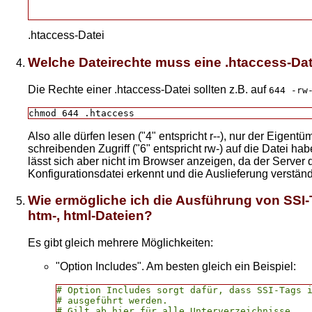
.htaccess-Datei
Welche Dateirechte muss eine .htaccess-Dat
Die Rechte einer .htaccess-Datei sollten z.B. auf
644 -rw
chmod 644 .htaccess
Also alle dürfen lesen ("4" entspricht r--), nur der Eigent
schreibenden Zugriff ("6" entspricht rw-) auf die Datei ha
lässt sich aber nicht im Browser anzeigen, da der Server d
Konfigurationsdatei erkennt und die Auslieferung verständ
Wie ermögliche ich die Ausführung von SSI-
htm-, html-Dateien?
Es gibt gleich mehrere Möglichkeiten:
"Option Includes". Am besten gleich ein Beispiel:
# Option Includes sorgt dafür, dass SSI-Tags i
# ausgeführt werden.

# Gilt ab hier für alle Unterverzeichnisse,
