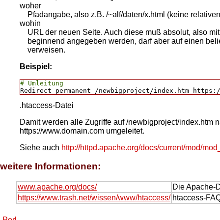
woher
Pfadangabe, also z.B. /~alf/daten/x.html (keine relativ
wohin
URL der neuen Seite. Auch diese muß absolut, also mit ht
beginnend angegeben werden, darf aber auf einen bel
verweisen.
Beispiel:
# Umleitung
.htaccess-Datei
Damit werden alle Zugriffe auf /newbigproject/index.htm 
https://www.domain.com umgeleitet.
Siehe auch
http://httpd.apache.org/docs/current/mod/mod_
weitere Informationen:
www.apache.org/docs/
Die Apache-
https://www.trash.net/wissen/www/htaccess/
htaccess-FA
Perl