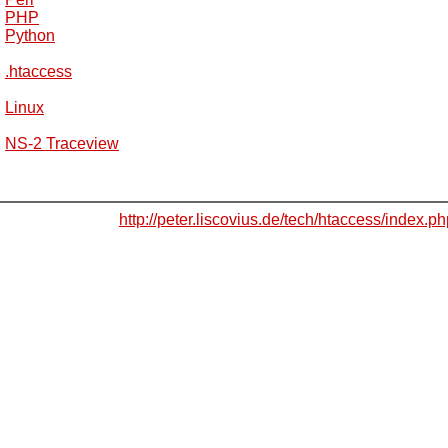
PHP
Python
.htaccess
Linux
NS-2 Traceview
http://peter.liscovius.de/tech/htaccess/index.p