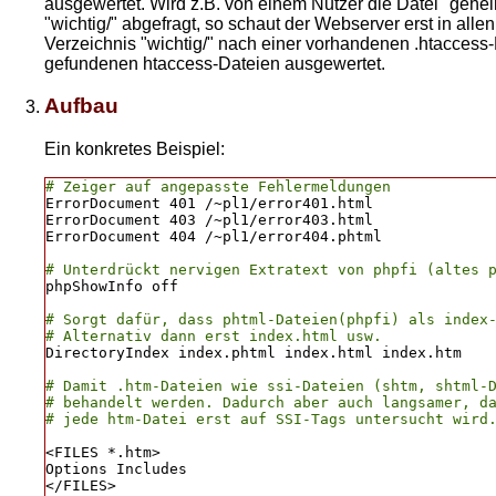
ausgewertet. Wird z.B. von einem Nutzer die Datei "gehe
"wichtig/" abgefragt, so schaut der Webserver erst in all
Verzeichnis "wichtig/" nach einer vorhandenen .htaccess-
gefundenen htaccess-Dateien ausgewertet.
Aufbau
Ein konkretes Beispiel:
# Zeiger auf angepasste Fehlermeldungen
ErrorDocument 401 /~pl1/error401.html

ErrorDocument 403 /~pl1/error403.html

ErrorDocument 404 /~pl1/error404.phtml

# Unterdrückt nervigen Extratext von phpfi (altes 
phpShowInfo off

# Sorgt dafür, dass phtml-Dateien(phpfi) als index-
# Alternativ dann erst index.html usw.
DirectoryIndex index.phtml index.html index.htm

# Damit .htm-Dateien wie ssi-Dateien (shtm, shtml-D
# behandelt werden. Dadurch aber auch langsamer, da
# jede htm-Datei erst auf SSI-Tags untersucht wird
<FILES *.htm>

Options Includes

</FILES>
